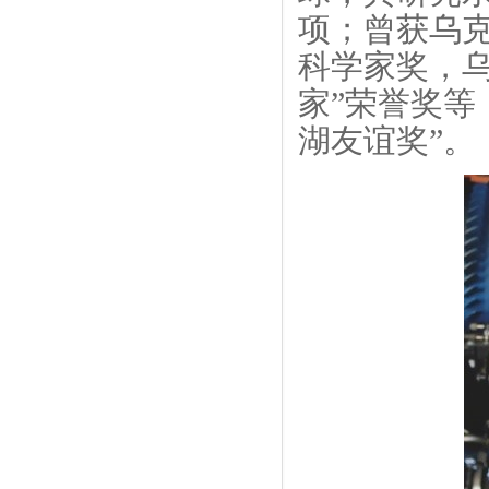
项；曾获乌
科学家奖，
家”荣誉奖等
湖友谊奖
”
。